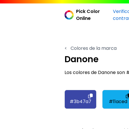
Pick Color
Verific
Online
contra
<
Colores de la marca
Danone
Los colores de Danone son #
#3b47a7
#11aced