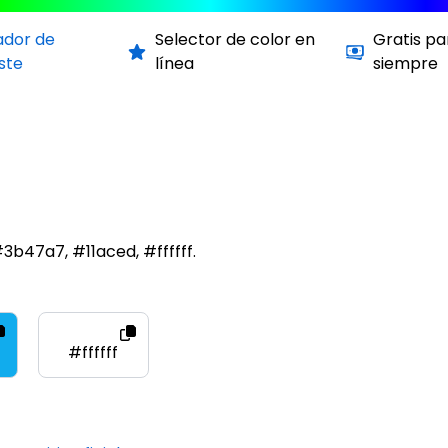
ador de
Selector de color en
Gratis pa
ste
línea
siempre
3b47a7, #11aced, #ffffff.
#ffffff