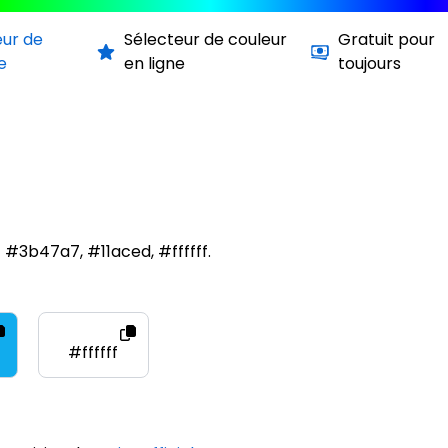
eur de
Sélecteur de couleur
Gratuit pour
e
en ligne
toujours
 #3b47a7, #11aced, #ffffff.
#ffffff