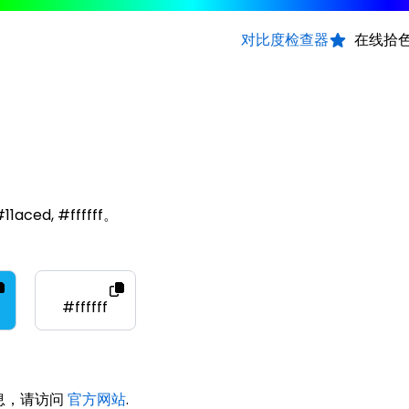
对比度检查器
在线拾
aced, #ffffff。
#ffffff
信息，请访问
官方网站
.