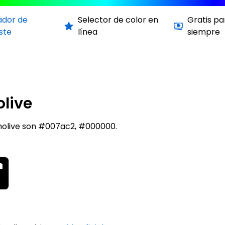
ador de
Selector de color en
Gratis pa
ste
línea
siempre
live
molive son #007ac2, #000000.