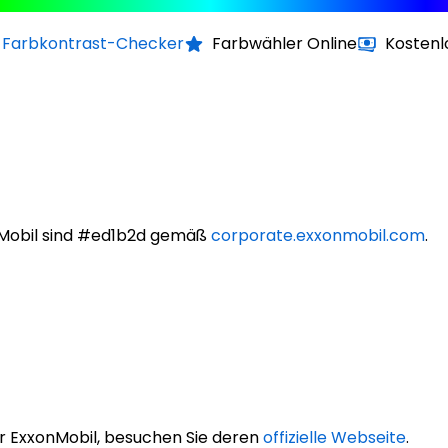
Farbkontrast-Checker
Farbwähler Online
Kostenl
nMobil sind #ed1b2d gemäß
corporate.exxonmobil.com
.
r ExxonMobil, besuchen Sie deren
offizielle Webseite
.