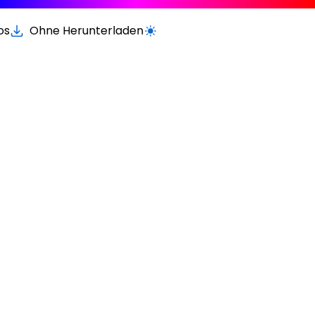
os
Ohne Herunterladen
Wechseln zur hellen / dunklen Vers