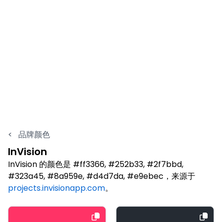
<
品牌颜色
InVision
InVision 的颜色是 #ff3366, #252b33, #2f7bbd,
#323a45, #8a959e, #d4d7da, #e9ebec，来源于
projects.invisionapp.com
。