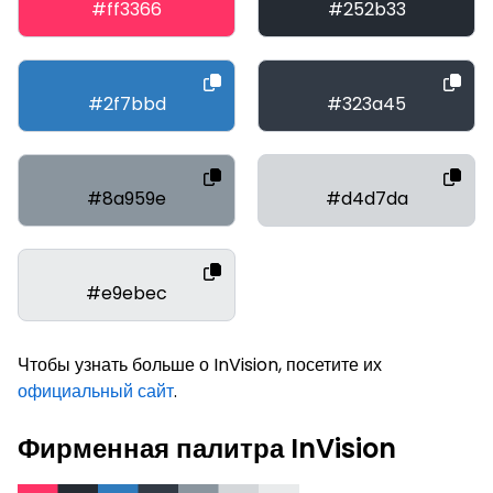
#ff3366
#252b33
#2f7bbd
#323a45
#8a959e
#d4d7da
#e9ebec
Чтобы узнать больше о InVision, посетите их
официальный сайт
.
Фирменная палитра InVision