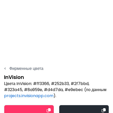
<
Фирменные цвета
InVision
Цвета InVision: #ff3366, #252b33, #2f7bbd,
#323a45, #8a959e, #d4d7da, #e9ebec (по данным
projects.invisionapp.com
).