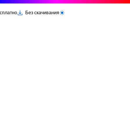
есплатно
Без скачивания
Переключить светлую/тёмную тему