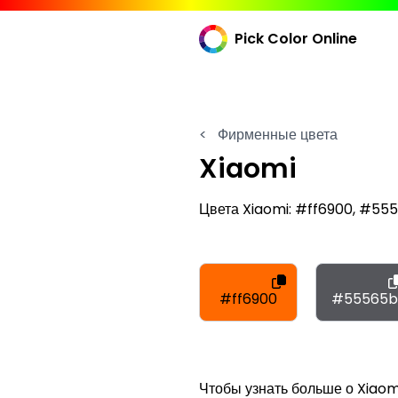
Pick Color Online
<
Фирменные цвета
Xiaomi
Цвета Xiaomi: #ff6900, #555
#ff6900
#55565b
Чтобы узнать больше о Xiaomi