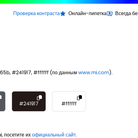
Проверка контраста
Онлайн-пипетка
Всегда б
65b, #241917, #ffffff (по данным
www.mi.com
).
#241917
#ffffff
, посетите их
официальный сайт
.