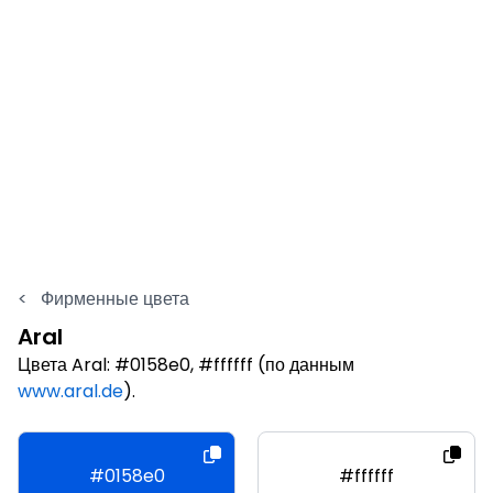
<
Фирменные цвета
Aral
Цвета Aral: #0158e0, #ffffff (по данным
www.aral.de
).
#0158e0
#ffffff