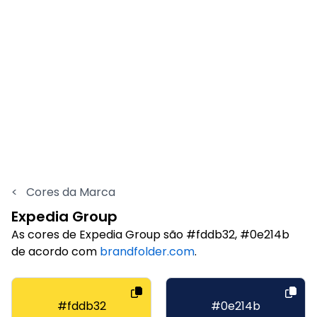
<
Cores da Marca
Expedia Group
As cores de Expedia Group são #fddb32, #0e214b
de acordo com
brandfolder.com
.
#fddb32
#0e214b