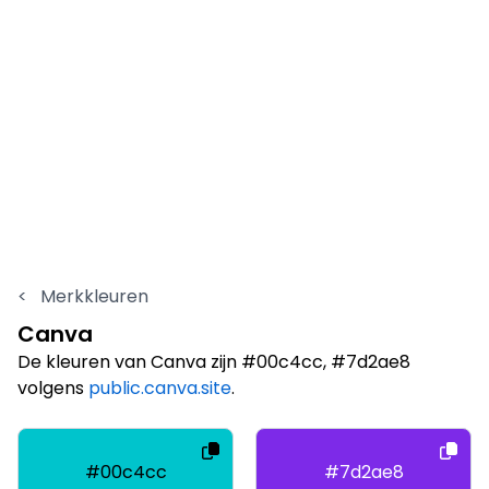
<
Merkkleuren
Canva
De kleuren van Canva zijn #00c4cc, #7d2ae8
volgens
public.canva.site
.
#00c4cc
#7d2ae8