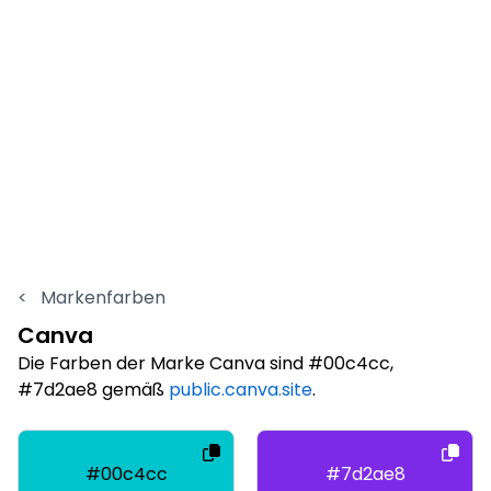
<
Markenfarben
Canva
Die Farben der Marke Canva sind #00c4cc,
#7d2ae8 gemäß
public.canva.site
.
#00c4cc
#7d2ae8