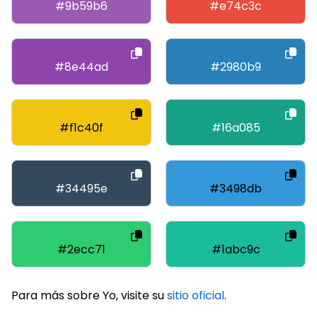
#9b59b6
#e74c3c
#8e44ad
#2980b9
#f1c40f
#16a085
#34495e
#3498db
#2ecc71
#1abc9c
Para más sobre Yo, visite su
sitio oficial
.