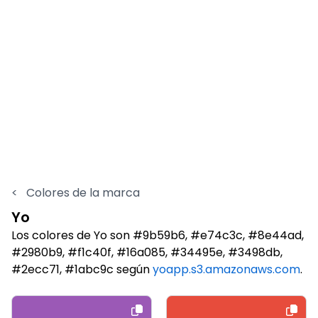
<
Colores de la marca
Yo
Los colores de Yo son #9b59b6, #e74c3c, #8e44ad,
#2980b9, #f1c40f, #16a085, #34495e, #3498db,
#2ecc71, #1abc9c según
yoapp.s3.amazonaws.com
.