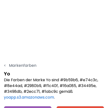
<
Markenfarben
Yo
Die Farben der Marke Yo sind #9b59b6, #e74c3c,
#8e44ad, #2980b9, #f1c40f, #16a085, #34495e,
#3498db, #2ecc71, #1abc9c gemäß
yoapp.s3.amazonaws.com
.