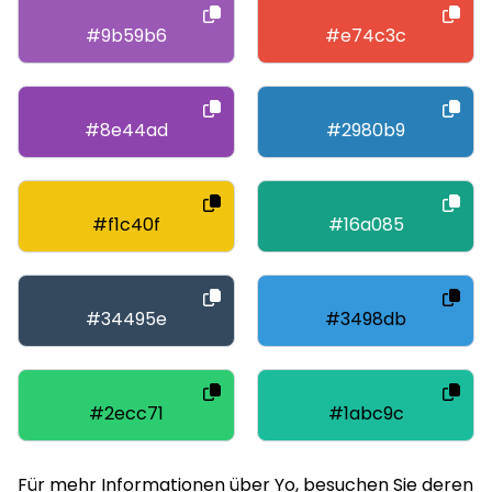
#9b59b6
#e74c3c
#8e44ad
#2980b9
#f1c40f
#16a085
#34495e
#3498db
#2ecc71
#1abc9c
Für mehr Informationen über Yo, besuchen Sie deren