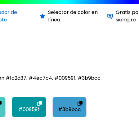
ador de
Selector de color en
Gratis pa
ste
línea
siempre
on #1c2d37, #4ec7c4, #00959f, #3b9bcc.
4
#00959f
#3b9bcc