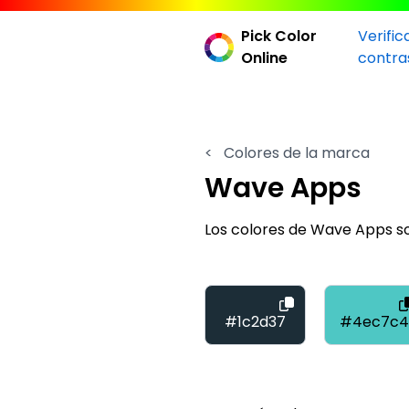
Pick Color
Verific
Online
contra
<
Colores de la marca
Wave Apps
Los colores de Wave Apps s
#1c2d37
#4ec7c