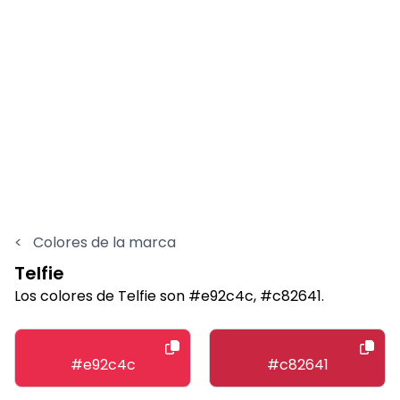
<
Colores de la marca
Telfie
Los colores de Telfie son #e92c4c, #c82641.
#e92c4c
#c82641