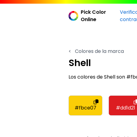
Pick Color
Verific
Online
contra
<
Colores de la marca
Shell
Los colores de Shell son #f
#fbce07
#dd1d21