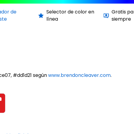
ador de
Selector de color en
Gratis pa
ste
línea
siempre
bce07, #dd1d21 según
www.brendoncleaver.com
.