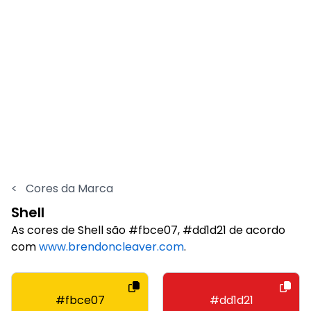
<
Cores da Marca
Shell
As cores de Shell são #fbce07, #dd1d21 de acordo
com
www.brendoncleaver.com
.
#fbce07
#dd1d21