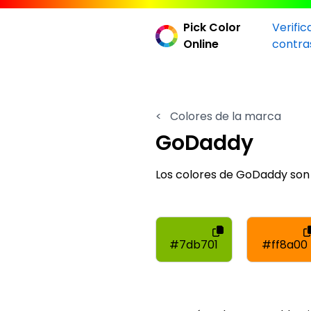
Pick Color
Verific
Online
contra
<
Colores de la marca
GoDaddy
Los colores de GoDaddy so
#7db701
#ff8a00