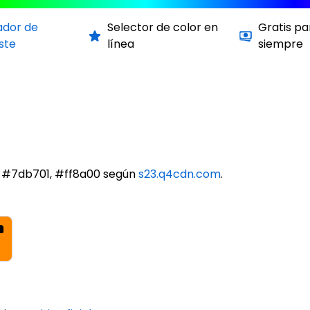
ador de
Selector de color en
Gratis pa
ste
línea
siempre
n #7db701, #ff8a00 según
s23.q4cdn.com
.