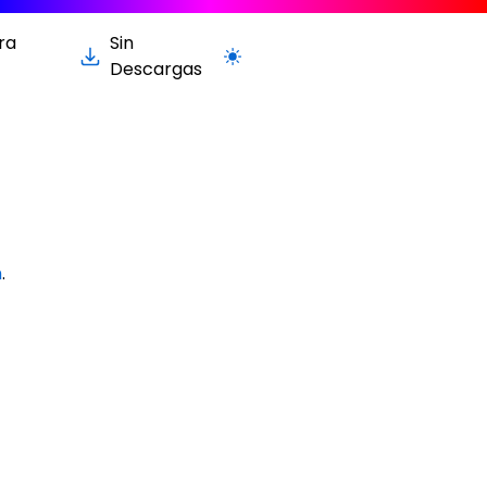
ra
Sin
Cambiar a la versión clara / oscur
Descargas
m
.