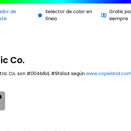
ador de
Selector de color en
Gratis pa
ste
línea
siempre
ic Co.
ctric Co. son #004b8d, #9fa1a4 según
www.copeland.co