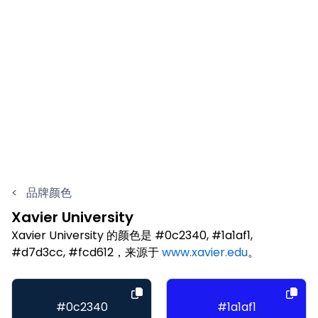
<
品牌颜色
Xavier University
Xavier University 的颜色是 #0c2340, #1a1af1,
#d7d3cc, #fcd612，来源于
www.xavier.edu
。
#0c2340
#1a1af1