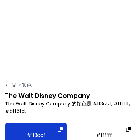
<
品牌颜色
The Walt Disney Company
The Walt Disney Company 的颜色是 #113ccf, #ffffff,
#bff5fd。
#113ccf
#ffffff