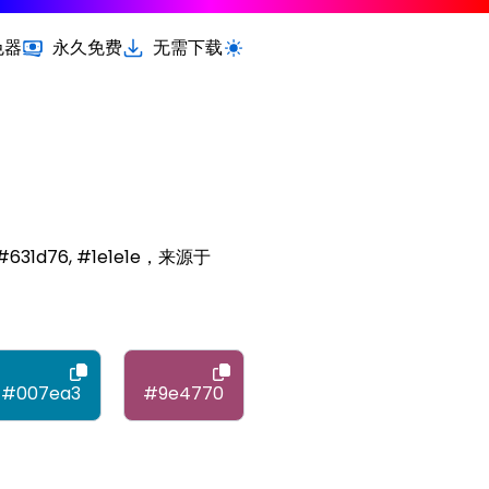
色器
永久免费
无需下载
切换浅色 / 深色模式
, #631d76, #1e1e1e，来源于
#007ea3
#9e4770