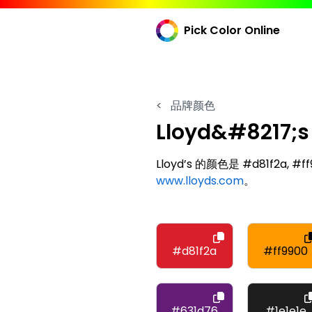
Pick Color Online
<
品牌颜色
Lloyd&#8217;s
Lloyd’s 的颜色是 #d81f2a, #f
www.lloyds.com
。
#d81f2a
#ff9900
#631d76
#1e1e1e