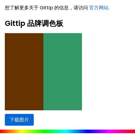
想了解更多关于 Gittip 的信息，请访问
官方网站
.
Gittip 品牌调色板
下载图片