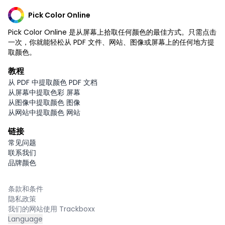
Pick Color Online
Pick Color Online 是从屏幕上拾取任何颜色的最佳方式。只需点击
一次，你就能轻松从 PDF 文件、网站、图像或屏幕上的任何地方提
取颜色。
教程
从 PDF 中提取颜色 PDF 文档
从屏幕中提取色彩 屏幕
从图像中提取颜色 图像
从网站中提取颜色 网站
链接
常见问题
联系我们
品牌颜色
条款和条件
隐私政策
我们的网站使用 Trackboxx
Language