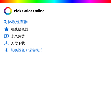
Pick Color Online
对比度检查器
在线拾色器
永久免费
无需下载
切换浅色 / 深色模式