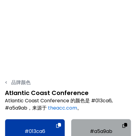
<
品牌颜色
Atlantic Coast Conference
Atlantic Coast Conference 的颜色是 #013ca6,
#a5a9ab，来源于
theacc.com
。
#013ca6
#a5a9ab