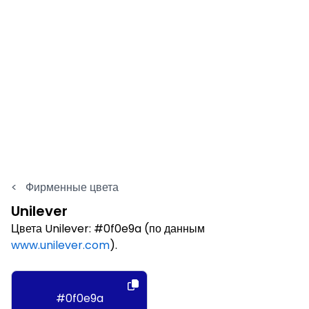
<
Фирменные цвета
Unilever
Цвета Unilever: #0f0e9a (по данным
www.unilever.com
).
#0f0e9a