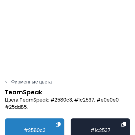
<
Фирменные цвета
TeamSpeak
Цвета TeamSpeak: #2580c3, #1c2537, #e0e0e0,
#25dd85.
#2580c3
#1c2537