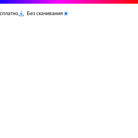
есплатно
Без скачивания
Переключить светлую/тёмную тему