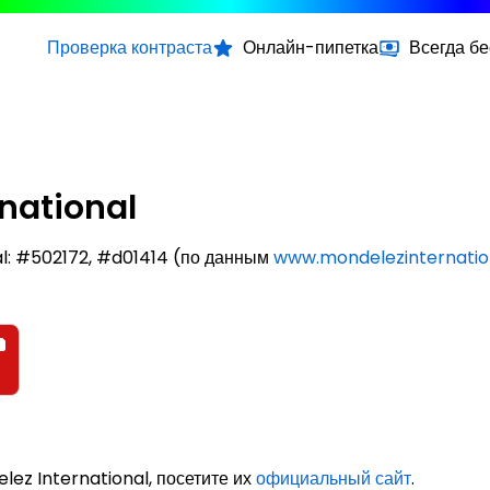
Проверка контраста
Онлайн-пипетка
Всегда б
national
al: #502172, #d01414 (по данным
www.mondelezinternatio
lez International, посетите их
официальный сайт
.