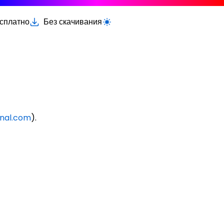
есплатно
Без скачивания
Переключить светлую/тёмную тему
nal.com
).