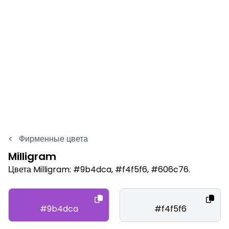
<
Фирменные цвета
Milligram
Цвета Milligram: #9b4dca, #f4f5f6, #606c76.
#9b4dca
#f4f5f6