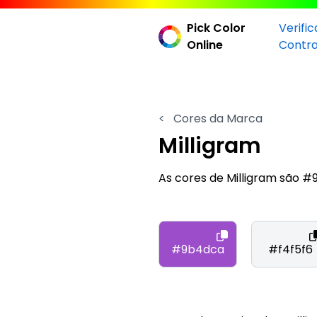
Pick Color
Verifi
Online
Contr
<
Cores da Marca
Milligram
As cores de Milligram são 
#9b4dca
#f4f5f6