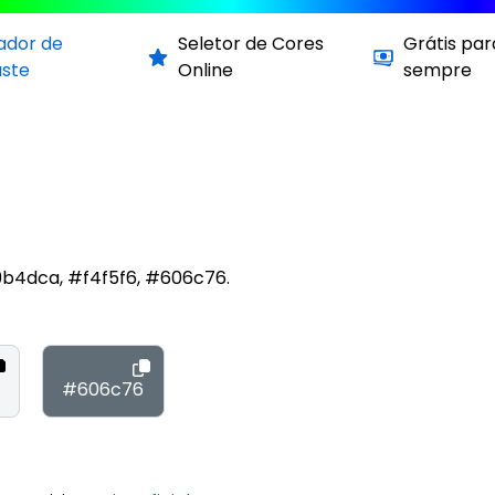
cador de
Seletor de Cores
Grátis par
aste
Online
sempre
#9b4dca, #f4f5f6, #606c76.
#606c76