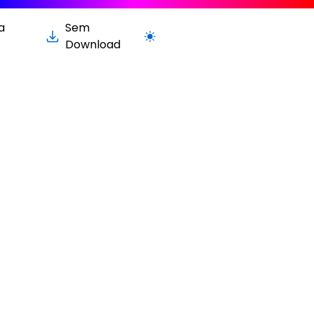
a
Sem
Alternar para versão clara / escura
Download