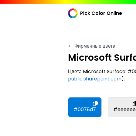
Pick Color Online
<
Фирменные цвета
Microsoft Surf
Цвета Microsoft Surface: 
public.sharepoint.com
).
#0078d7
#eeeeee