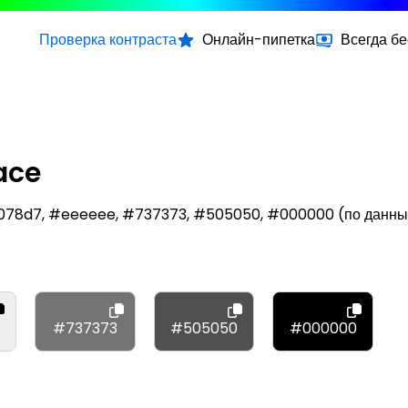
Проверка контраста
Онлайн-пипетка
Всегда б
ace
#0078d7, #eeeeee, #737373, #505050, #000000 (по данн
#737373
#505050
#000000