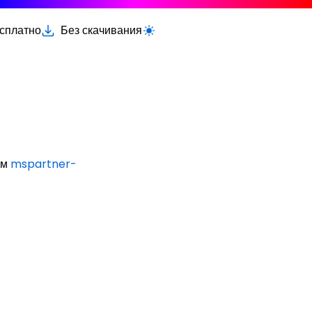
есплатно
Без скачивания
Переключить светлую/тёмную тему
ым
mspartner-