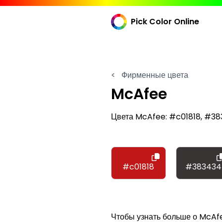
Pick Color Online
<
Фирменные цвета
McAfee
Цвета McAfee: #c01818, #383
#c01818
#383434
Чтобы узнать больше о McAfe