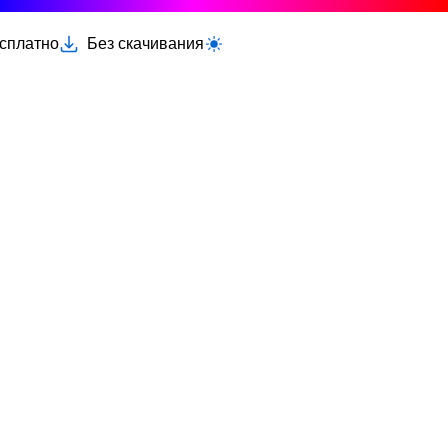
есплатно
Без скачивания
Переключить светлую/тёмную тему