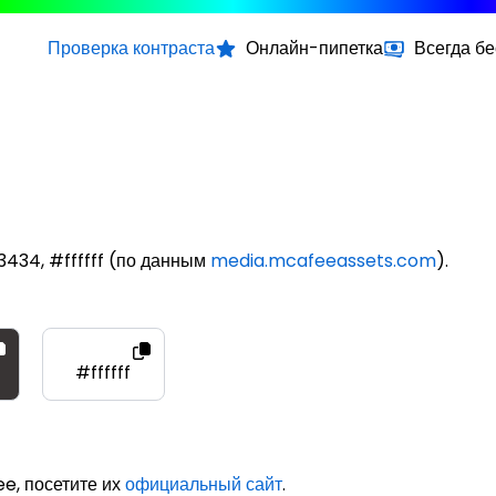
Проверка контраста
Онлайн-пипетка
Всегда б
434, #ffffff (по данным
media.mcafeeassets.com
).
#ffffff
e, посетите их
официальный сайт
.