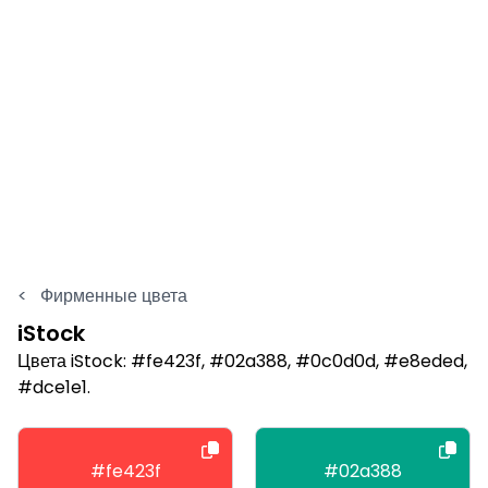
<
Фирменные цвета
iStock
Цвета iStock: #fe423f, #02a388, #0c0d0d, #e8eded,
#dce1e1.
#fe423f
#02a388