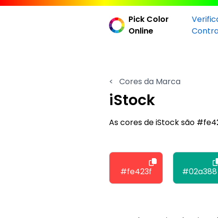
Pick Color
Verifi
Online
Contr
<
Cores da Marca
iStock
As cores de iStock são #fe
#fe423f
#02a388