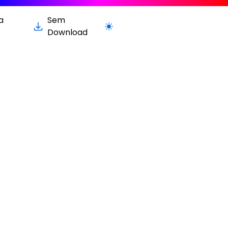
a
Sem
Alternar para versão clara / escura
Download