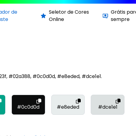
cador de
Seletor de Cores
Grátis par
aste
Online
sempre
423f, #02a388, #0c0d0d, #e8eded, #dce1e1.
#0c0d0d
#e8eded
#dce1e1