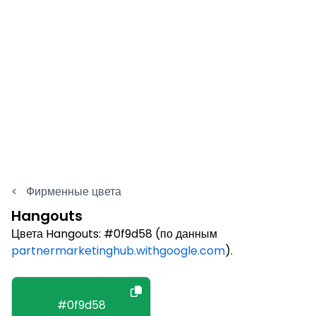
<
Фирменные цвета
Hangouts
Цвета Hangouts: #0f9d58 (по данным
partnermarketinghub.withgoogle.com
).
#0f9d58