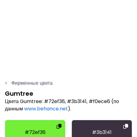
<
Фирменные цвета
Gumtree
Цвета Gumtree: #72ef36, #3b3141, #f0ece6 (по
данным
www.behance.net
).
#72ef36
#3b3141