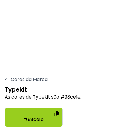
<
Cores da Marca
Typekit
As cores de Typekit são #98ce1e.
#98ce1e