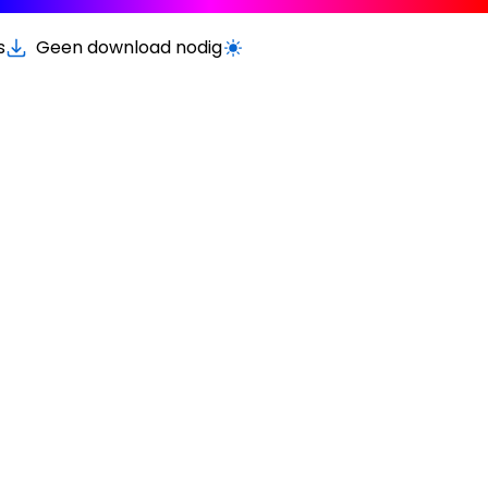
s
Geen download nodig
Schakel licht/donker modus