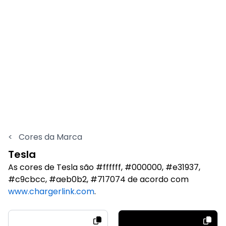
<
Cores da Marca
Tesla
As cores de Tesla são #ffffff, #000000, #e31937,
#c9cbcc, #aeb0b2, #717074 de acordo com
www.chargerlink.com
.