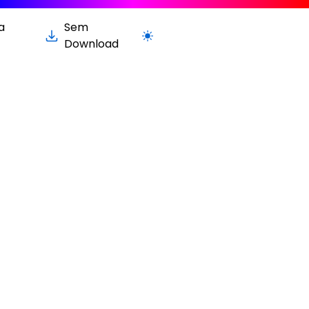
a
Sem
Alternar para versão clara / escura
Download