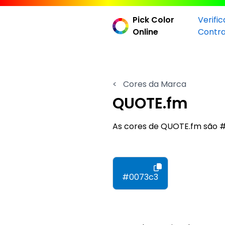
Pick Color
Verifi
Online
Contr
<
Cores da Marca
QUOTE.fm
As cores de QUOTE.fm são
#0073c3