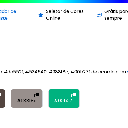
cador de
Seletor de Cores
Grátis par
aste
Online
sempre
são #da552f, #534540, #988f8c, #00b27f de acordo com
#988f8c
#00b27f