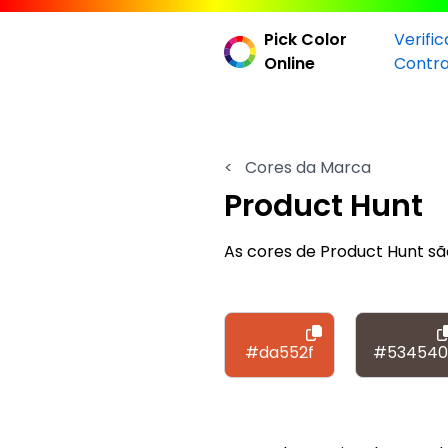
Pick Color
Verifi
Online
Contr
<
Cores da Marca
Product Hunt
As cores de Product Hunt 
#da552f
#534540