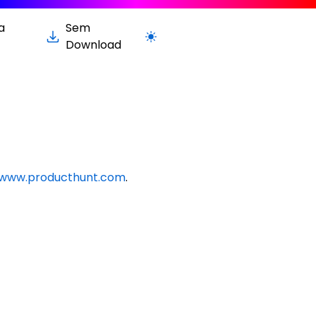
a
Sem
Alternar para versão clara / escura
Download
www.producthunt.com
.