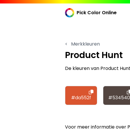
Pick Color Online
<
Merkkleuren
Product Hunt
De kleuren van Product Hun
#da552f
#534540
Voor meer informatie over 