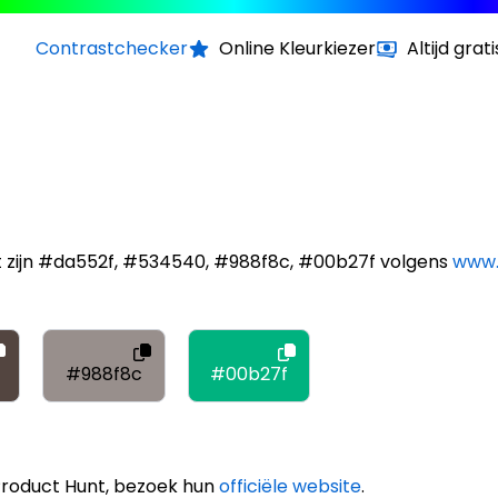
Contrastchecker
Online Kleurkiezer
Altijd grati
t zijn #da552f, #534540, #988f8c, #00b27f volgens
www.
#988f8c
#00b27f
Product Hunt, bezoek hun
officiële website
.