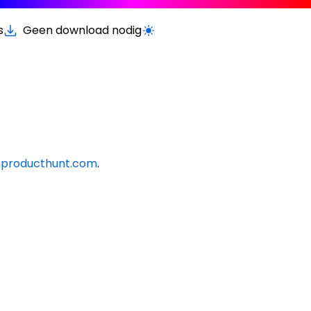
s
Geen download nodig
Schakel licht/donker modus
producthunt.com
.