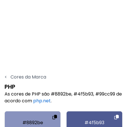
<
Cores da Marca
PHP
As cores de PHP são #8892be, #4f5b93, #99cc99 de
acordo com
php.net
.
#8892be
#4f5b93