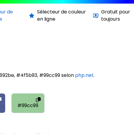
eur de
Sélecteur de couleur
Gratuit pour
e
en ligne
toujours
8892be, #4f5b93, #99cc99 selon
php.net
.
#99cc99