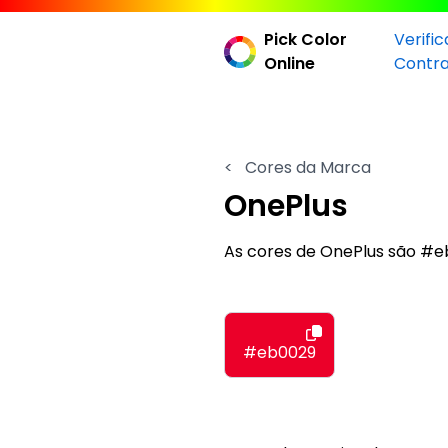
Pick Color
Verifi
Online
Contr
<
Cores da Marca
OnePlus
As cores de OnePlus são #
#eb0029