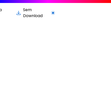
a
Sem
Alternar para versão clara / escura
Download