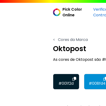
Pick Color
Verifi
Online
Contr
<
Cores da Marca
Oktopost
As cores de Oktopost são 
#001f2d
#008fd4