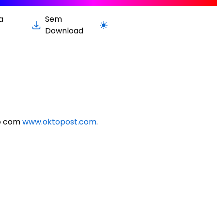
a
Sem
Alternar para versão clara / escura
Download
do com
www.oktopost.com
.