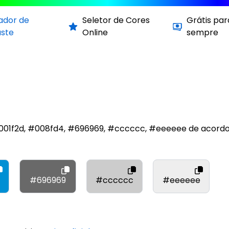
cador de
Seletor de Cores
Grátis par
aste
Online
sempre
#001f2d, #008fd4, #696969, #cccccc, #eeeeee de acor
#696969
#cccccc
#eeeeee