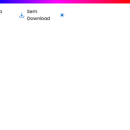
a
Sem
Alternar para versão clara / escura
Download