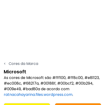
<
Cores da Marca
Microsoft
As cores de Microsoft são #fff100, #ff8c00, #e81123,
#ec008c, #68217a, #00188f, #00bcf2, #00b294,
#009e49, #bad80a de acordo com
ratnacahayarina.files.wordpress.com
.