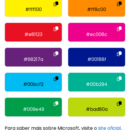
#fff100
#ff8c00
#e81123
#ec008c
#68217a
#00188f
#00bcf2
#00b294
#009e49
#bad80a
Para saber mais sobre Microsoft, visite o
site oficial
.