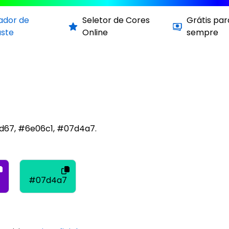
cador de
Seletor de Cores
Grátis par
aste
Online
sempre
0d67, #6e06c1, #07d4a7.
#07d4a7