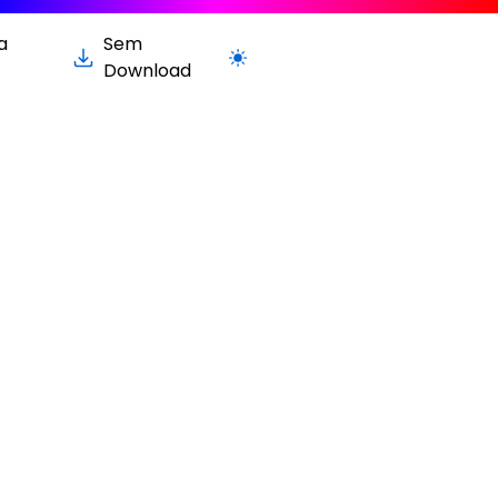
a
Sem
Alternar para versão clara / escura
Download