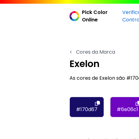
Pick Color
Verifi
Online
Contr
<
Cores da Marca
Exelon
As cores de Exelon são #17
#170d67
#6e06c1